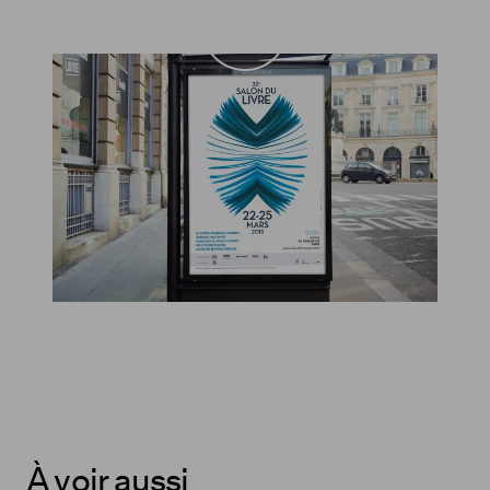
la
vidéo
À voir aussi