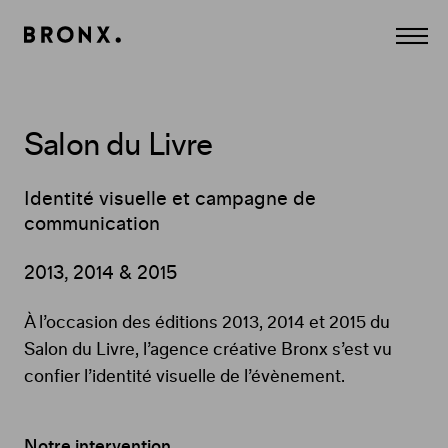
Panneau de gestion des cookies
Agence
Affich
Conseil
le
Création
menu
et
Communication
à
Paris.
Salon du Livre
CULTURE,
MÉDIA,
DIVERTISSEMENT,
LUXE,
Identité visuelle et campagne de
BEAUTÉ.
communication
Digital,
Print,
Edition,
2013, 2014 & 2015
Film,
Contenus...
À l’occasion des éditions 2013, 2014 et 2015 du
Salon du Livre, l’agence créative Bronx s’est vu
confier l’identité visuelle de l’évènement.
Notre intervention