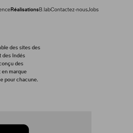
gence
Réalisations
B.lab
Contactez-nous
Jobs
ble des sites des
t des Indés
 conçu des
et en marque
le pour chacune.