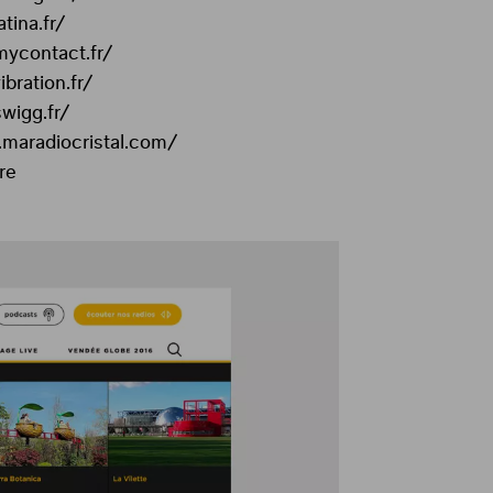
tina.fr/
mycontact.fr/
bration.fr/
wigg.fr/
.maradiocristal.com/
re