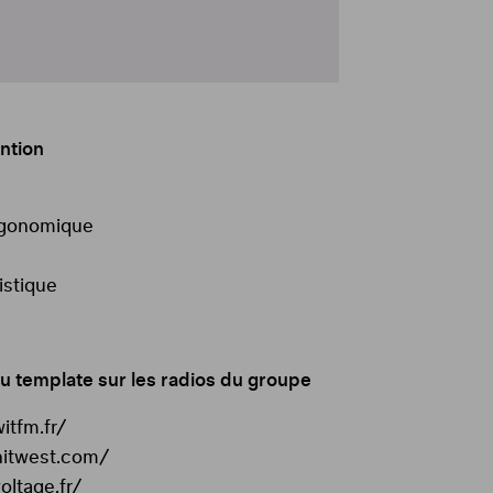
ntion
gonomique
tistique
u template sur les radios du groupe
itfm.fr/
hitwest.com/
oltage.fr/