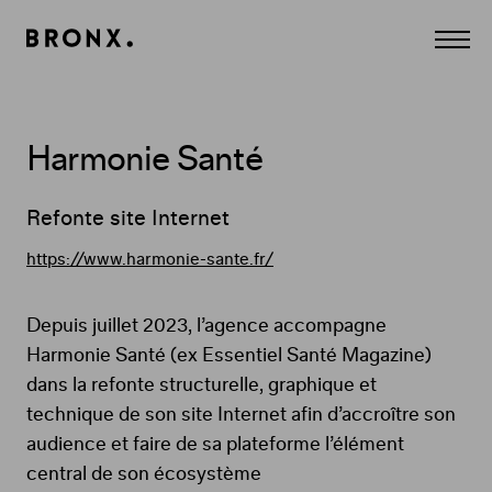
Panneau de gestion des cookies
Agence
Affich
Conseil
le
Création
menu
et
Communication
à
Paris.
Harmonie Santé
CULTURE,
MÉDIA,
DIVERTISSEMENT,
LUXE,
Refonte site Internet
BEAUTÉ.
Digital,
https://www.harmonie-sante.fr/
Print,
Edition,
Film,
Contenus...
Depuis juillet 2023, l’agence accompagne
Harmonie Santé (ex Essentiel Santé Magazine)
dans la refonte structurelle, graphique et
technique de son site Internet afin d’accroître son
audience et faire de sa plateforme l’élément
central de son écosystème