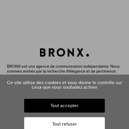
BRONX est une agence de communication indépendante. Nous
sommes animés par la recherche d’élégance et de pertinence.
Nous aimons rendre le monde plus beau, l’information plus claire
et la communication plus utile. Nous accompagnons nos clients
Ce site utilise des cookies et vous donne le contrôle sur
dans leurs projets créatifs, éditoriaux et digitaux. Nos expertises
ceux que vous souhaitez activer
sont issues de deux agences aujourd’hui réunies :
Bronx (agence créative) et Ask Media (agence éditoriale). Nous
intervenons de la réflexion stratégique à la diffusion de
Tout accepter
contenus pour créer des dispositifs qui fidélisent, suscitent le
désir et marquent les esprits.
facebook
instagram
linkedin
vimeo
Tout refuser