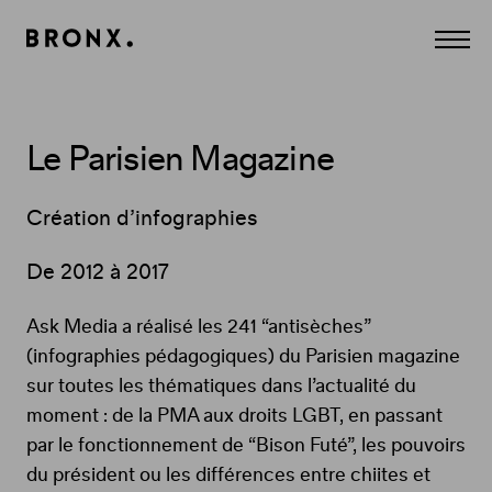
Panneau de gestion des cookies
Agence
Affich
Conseil
le
Création
menu
et
Communication
à
Paris.
Le Parisien Magazine
CULTURE,
MÉDIA,
DIVERTISSEMENT,
LUXE,
Création d’infographies
BEAUTÉ.
Digital,
Print,
De 2012 à 2017
Edition,
Film,
Contenus...
Ask Media a réalisé les 241 “antisèches”
(infographies pédagogiques) du Parisien magazine
sur toutes les thématiques dans l’actualité du
moment : de la PMA aux droits LGBT, en passant
par le fonctionnement de “Bison Futé”, les pouvoirs
du président ou les différences entre chiites et