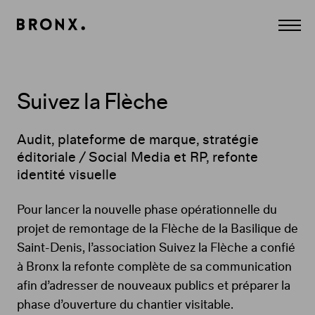
Panneau de gestion des cookies
Agence
Affich
Conseil
le
Création
menu
et
Communication
à
Paris.
Suivez la Flèche
CULTURE,
MÉDIA,
DIVERTISSEMENT,
LUXE,
Audit, plateforme de marque, stratégie
BEAUTÉ.
éditoriale / Social Media et RP, refonte
Digital,
Print,
identité visuelle
Edition,
Film,
Contenus...
Pour lancer la nouvelle phase opérationnelle du
projet de remontage de la Flèche de la Basilique de
Saint-Denis, l’association Suivez la Flèche a confié
à Bronx la refonte complète de sa communication
afin d’adresser de nouveaux publics et préparer la
phase d’ouverture du chantier visitable.