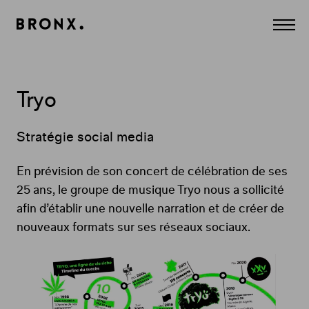
Panneau de gestion des cookies
Agence
Affich
Conseil
le
Création
menu
et
Communication
à
Paris.
Tryo
CULTURE,
MÉDIA,
DIVERTISSEMENT,
LUXE,
Stratégie social media
BEAUTÉ.
Digital,
Print,
En prévision de son concert de célébration de ses
Edition,
Film,
25 ans, le groupe de musique Tryo nous a sollicité
Contenus...
afin d’établir une nouvelle narration et de créer de
nouveaux formats sur ses réseaux sociaux.