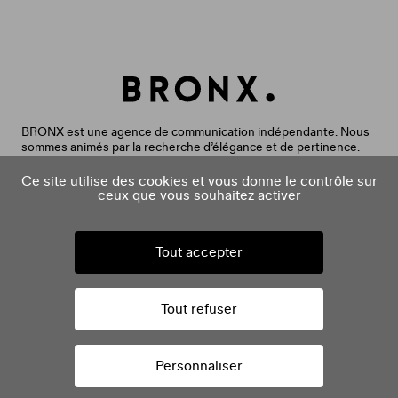
BRONX est une agence de communication indépendante. Nous
sommes animés par la recherche d’élégance et de pertinence.
Nous aimons rendre le monde plus beau, l’information plus claire
et la communication plus utile. Nous accompagnons nos clients
Ce site utilise des cookies et vous donne le contrôle sur
dans leurs projets créatifs, éditoriaux et digitaux. Nos expertises
ceux que vous souhaitez activer
sont issues de deux agences aujourd’hui réunies :
Bronx (agence créative) et Ask Media (agence éditoriale). Nous
intervenons de la réflexion stratégique à la diffusion de
Tout accepter
contenus pour créer des dispositifs qui fidélisent, suscitent le
désir et marquent les esprits.
Tout refuser
facebook
instagram
linkedin
vimeo
Copyright 2026
Mentions légales
Politique de Confidentialité
Personnaliser
Gestion des cookies