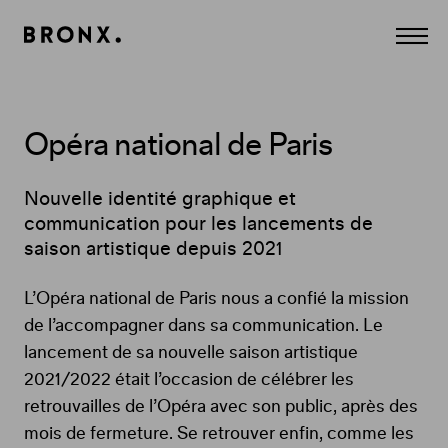
Panneau de gestion des cookies
Agence
Affich
Conseil
le
Création
menu
et
Communication
à
Paris.
Opéra national de Paris
CULTURE,
MÉDIA,
DIVERTISSEMENT,
LUXE,
Nouvelle identité graphique et
BEAUTÉ.
communication pour les lancements de
Digital,
Print,
saison artistique depuis 2021
Edition,
Film,
Contenus...
L’Opéra national de Paris nous a confié la mission
de l’accompagner dans sa communication. Le
lancement de sa nouvelle saison artistique
2021/2022 était l’occasion de célébrer les
retrouvailles de l’Opéra avec son public, après des
mois de fermeture. Se retrouver enfin, comme les