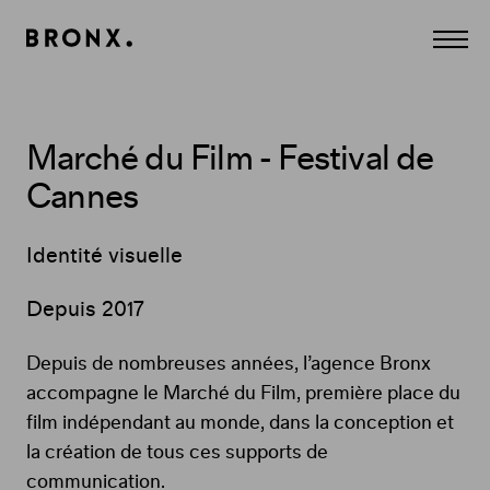
Panneau de gestion des cookies
Agence
Affich
Conseil
le
Création
menu
et
Communication
à
Paris.
Marché du Film - Festival de
CULTURE,
MÉDIA,
Cannes
DIVERTISSEMENT,
LUXE,
BEAUTÉ.
Digital,
Identité visuelle
Print,
Edition,
Film,
Depuis 2017
Contenus...
Depuis de nombreuses années, l’agence Bronx
accompagne le Marché du Film, première place du
film indépendant au monde, dans la conception et
la création de tous ces supports de
communication.