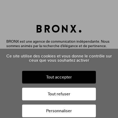
BRONX est une agence de communication indépendante. Nous
sommes animés par la recherche d’élégance et de pertinence.
Nous aimons rendre le monde plus beau, l’information plus claire
et la communication plus utile. Nous accompagnons nos clients
Ce site utilise des cookies et vous donne le contrôle sur
dans leurs projets créatifs, éditoriaux et digitaux. Nos expertises
ceux que vous souhaitez activer
sont issues de deux agences aujourd’hui réunies :
Bronx (agence créative) et Ask Media (agence éditoriale). Nous
intervenons de la réflexion stratégique à la diffusion de
Tout accepter
contenus pour créer des dispositifs qui fidélisent, suscitent le
désir et marquent les esprits.
Tout refuser
facebook
instagram
linkedin
vimeo
Copyright 2026
Mentions légales
Politique de Confidentialité
Personnaliser
Gestion des cookies