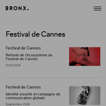
Panneau de gestion des cookies
Agence
Affich
Conseil
le
Création
menu
et
Communication
à
Paris.
F
e
s
t
i
v
a
l
d
e
C
a
n
n
e
s
CULTURE,
MÉDIA,
Liste
DIVERTISSEMENT,
des
LUXE,
Client
Mission
Date
Visuel
réalisations
Festival de Cannes
BEAUTÉ.
du
Digital,
projet
Refonte de l’écosystème du
Print,
Festival de Cannes
Edition,
Film,
Avril 2026
Contenus...
Festival de Cannes
Identité visuelle et campagne de
communication globale
Septembre 2018